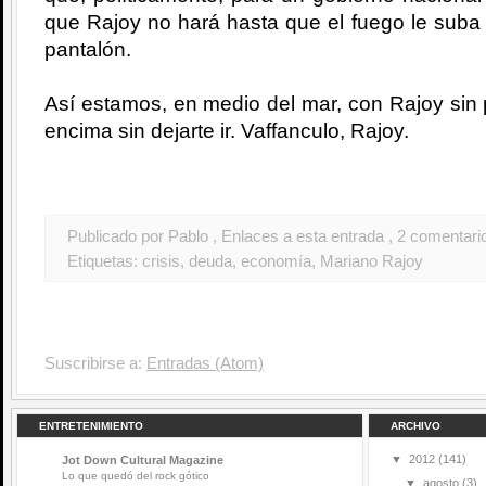
que Rajoy no hará hasta que el fuego le suba 
pantalón.
Así estamos, en medio del mar, con Rajoy sin p
encima sin dejarte ir. Vaffanculo, Rajoy.
Publicado por Pablo
, Enlaces a esta entrada
, 2 comentari
Etiquetas:
crisis
,
deuda
,
economía
,
Mariano Rajoy
Suscribirse a:
Entradas (Atom)
ENTRETENIMIENTO
ARCHIVO
▼
2012
(141)
Jot Down Cultural Magazine
Lo que quedó del rock gótico
▼
agosto
(3)