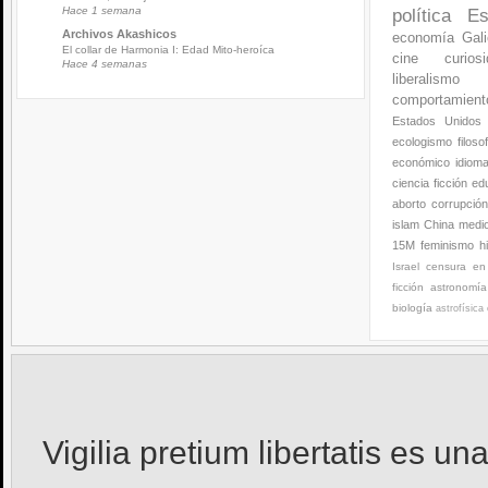
Hace 1 semana
política
Es
Archivos Akashicos
economía
Gali
El collar de Harmonia I: Edad Mito-heroíca
cine
curios
Hace 4 semanas
liberalismo
comportamien
Estados Unidos
ecologismo
filoso
económico
idiom
ciencia ficción
ed
aborto
corrupció
islam
China
medi
15M
feminismo
h
Israel
censura en 
ficción
astronomía
biología
astrofísica
Vigilia pretium libertatis
es una