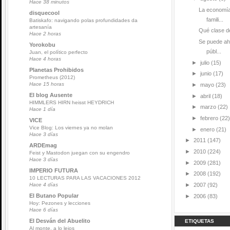
Hace 38 minutos
La economía
disquecool
famili...
Batiskafo: navigando polas profundidades da
artesanía
Qué clase de
Hace 2 horas
Se puede ah
Yorokobu
públ...
Juan, el político perfecto
Hace 4 horas
►
julio
(15)
Planetas Prohibidos
►
junio
(17)
Prometheus (2012)
Hace 15 horas
►
mayo
(23)
El blog Ausente
►
abril
(18)
HIMMLERS HIRN heisst HEYDRICH
►
marzo
(22)
Hace 1 día
►
febrero
(22)
VICE
Vice Blog: Los viernes ya no molan
►
enero
(21)
Hace 3 días
►
2011
(147)
ARDEmag
►
2010
(224)
Feist y Mastodon juegan con su engendro
Hace 3 días
►
2009
(281)
IMPERIO FUTURA
►
2008
(192)
10 LECTURAS PARA LAS VACACIONES 2012
►
2007
(92)
Hace 4 días
El Butano Popular
►
2006
(83)
Hoy: Pezones y lecciones
Hace 6 días
El Desván del Abuelito
ETIQUETAS
Al monte, a lo lejos