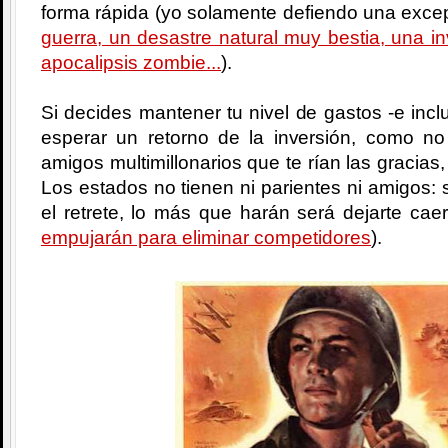
forma rápida (yo solamente defiendo una excep
guerra, un desastre natural muy bestia, una i
apocalipsis zombie...
).
Si decides mantener tu nivel de gastos -e incl
esperar un retorno de la inversión, como no
amigos multimillonarios que te rían las gracias,
Los estados no tienen ni parientes ni amigos: si
el retrete, lo más que harán será dejarte cae
empujarán para eliminar competidores
).