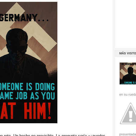
MÁS VIST
en su rueda
presentada 
go roto. Un hecho no previsible. La pregunta sería «¿puedes