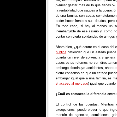
planear
gastar más de lo que tienes?».
la rentabilidad que saques a la operació
de una familia, son cosas completamente
poder hacer frente a sus deudas, pero e
En todo caso, si hay al menos un sa
inembargable de ese salario y, cómo no,
contar con cierta solidaridad de amigos 
Ahora bien, ¿qué ocurre en el caso del
pública
defienden que un estado puede v
guarda un nivel de solvencia y genera
casos estos retornos no son directament
embargo disminuye accidentes, ahorra re
cierto consenso en que un estado pued
embargar igual que a una familia, es m
el acceso al mercado
) igual que cuando
¿Cuál es entonces la diferencia entre
El control de las cuentas. Mientras 
excepciones- puede prever lo que ingre
montón de agencias, comisiones, gab