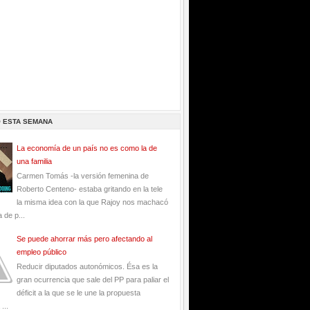
O ESTA SEMANA
La economía de un país no es como la de
una familia
Carmen Tomás -la versión femenina de
Roberto Centeno- estaba gritando en la tele
la misma idea con la que Rajoy nos machacó
 de p...
Se puede ahorrar más pero afectando al
empleo público
Reducir diputados autonómicos. Ésa es la
gran ocurrencia que sale del PP para paliar el
déficit a la que se le une la propuesta
...