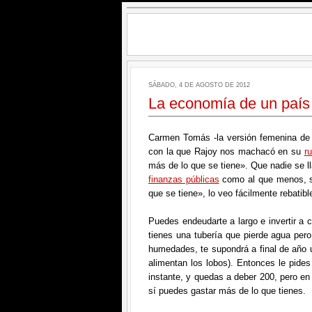
SÁBADO, 4 DE AGOSTO DE 2012
La economía de un país 
Carmen Tomás -la versión femenina de 
con la que Rajoy nos machacó en su
r
más de lo que se tiene». Que nadie se 
finanzas públicas
como al que menos, s
que se tiene», lo veo fácilmente rebatibl
Puedes endeudarte a largo e invertir a c
tienes una tubería que pierde agua pero
humedades, te supondrá a final de año u
alimentan los lobos). Entonces le pides
instante, y quedas a deber 200, pero en
sí puedes gastar más de lo que tienes.