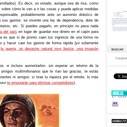
rrollados). Es decir, un estado, aunque sea de risa, como
 sobre cómo le van a ir las cosas y puede aplicar medidas
responsable, probablemente ante un aumento drástico de
 sus gastos: se invente una ley de dependencia, dote de
etarios, etc. Si puedes pagarlo, en principio no pasa nada
a del país
en lugar de guardar ese dinero en el cajón para
a es que si de pronto caen tus ingresos de una forma no
ido y hacer caer los gastos de forma rápida (yo solamente
:
la guerra, un desastre natural muy bestia, una invasión
BUSCAR
Cargand
os -e incluso aumentarlos- sin esperar un retorno de la
amigos multimillonarios que te rían las gracias, te estás
ientes ni amigos: si tiras tu riqueza por el retrete, lo más
cluso
te empujarán para eliminar competidores
).