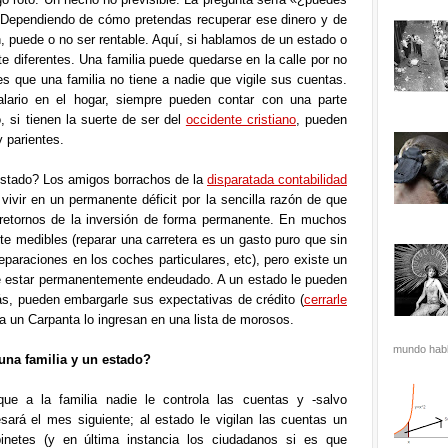
 Dependiendo de cómo pretendas recuperar ese dinero y de
n, puede o no ser rentable. Aquí, si hablamos de un estado o
 diferentes. Una familia puede quedarse en la calle por no
s que una familia no tiene a nadie que vigile sus cuentas.
lario en el hogar, siempre pueden contar con una parte
 si tienen la suerte de ser del
occidente cristiano
, pueden
y parientes.
 estado? Los amigos borrachos de la
disparatada contabilidad
ivir en un permanente déficit por la sencilla razón de que
 retornos de la inversión de forma permanente. En muchos
e medibles (reparar una carretera es un gasto puro que sin
paraciones en los coches particulares, etc), pero existe un
e estar permanentemente endeudado. A un estado le pueden
ás, pueden embargarle sus expectativas de crédito (
cerrarle
 a un Carpanta lo ingresan en una lista de morosos.
mundo habla
 una familia y un estado?
que a la familia nadie le controla las cuentas y -salvo
sará el mes siguiente; al estado le vigilan las cuentas un
inetes (y en última instancia los ciudadanos si es que