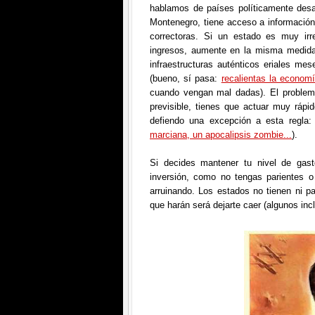
hablamos de países políticamente desa
Montenegro, tiene acceso a información
correctoras. Si un estado es muy ir
ingresos, aumente en la misma medida
infraestructuras auténticos eriales mes
(bueno, sí pasa:
recalientas la economí
cuando vengan mal dadas). El problem
previsible, tienes que actuar muy ráp
defiendo una excepción a esta regla
marciana, un apocalipsis zombie...
).
Si decides mantener tu nivel de gast
inversión, como no tengas parientes o 
arruinando. Los estados no tienen ni par
que harán será dejarte caer (algunos in