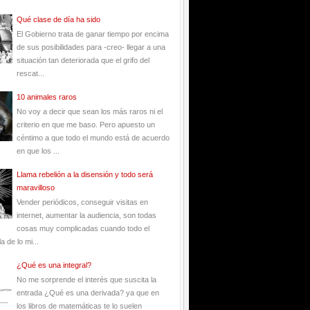
Qué clase de día ha sido
El Gobierno trata de ganar tiempo por encima
de sus posibilidades para -creo- llegar a una
situación tan deteriorada que el grifo del
rescat...
10 animales raros
No voy a decir que sean los más raros ni el
criterio en que me baso. Pero apuesto un
céntimo a que todo el mundo está de acuerdo
en que los ...
Llama rebelión a la disensión y todo será
maravilloso
Vender periódicos, conseguir visitas en
internet, aumentar la audiencia, son todas
cosas muy complicadas cuando todo el
 de lo mi...
¿Qué es una integral?
No me sorprende el interés que suscita la
entrada ¿Qué es una derivada? ya que en
los libros de matemáticas te lo suelen