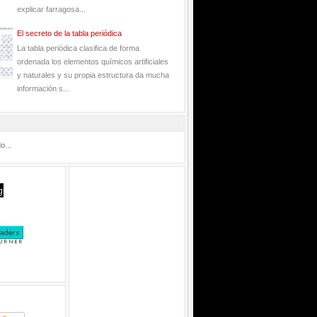
explicar farragosa...
El secreto de la tabla periódica
La tabla periódica clasifica de forma
ordenada los elementos químicos artificiales
y naturales y su propia estructura da mucha
información s...
o...