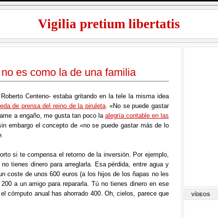
Vigilia pretium libertatis
no es como la de una familia
Roberto Centeno- estaba gritando en la tele la misma idea
ueda de prensa del reino de la piruleta
. «No se puede gastar
llame a engaño, me gusta tan poco la
alegría contable en las
in embargo el concepto de «no se puede gastar más de lo
e.
orto si te compensa el retorno de la inversión. Por ejemplo,
 no tienes dinero para arreglarla. Esa pérdida, entre agua y
n coste de unos 600 euros (a los hijos de los ñapas no les
 200 a un amigo para repararla. Tú no tienes dinero en ese
 el cómputo anual has ahorrado 400. Oh, cielos, parece que
VÍDEOS