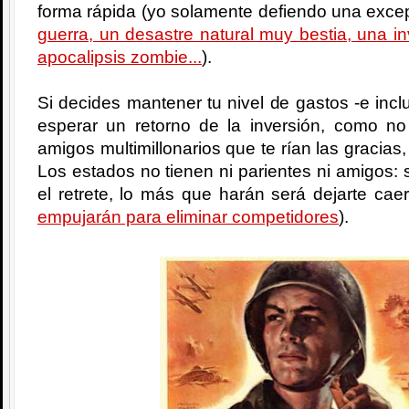
forma rápida (yo solamente defiendo una excep
guerra, un desastre natural muy bestia, una i
apocalipsis zombie...
).
Si decides mantener tu nivel de gastos -e incl
esperar un retorno de la inversión, como no
amigos multimillonarios que te rían las gracias,
Los estados no tienen ni parientes ni amigos: si
el retrete, lo más que harán será dejarte cae
empujarán para eliminar competidores
).