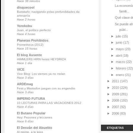
Hace 38 minutos
La economía
disquecool
famili...
Batiskafo: navigando polas profundidades da
artesanía
Qué clase de
Hace 2 horas
Se puede ah
Yorokobu
públ...
Juan, el político perfecto
Hace 4 horas
►
julio
(15)
Planetas Prohibidos
►
junio
(17)
Prometheus (2012)
Hace 15 horas
►
mayo
(23)
El blog Ausente
►
abril
(18)
HIMMLERS HIRN heisst HEYDRICH
►
marzo
(22)
Hace 1 día
►
febrero
(22)
VICE
Vice Blog: Los viernes ya no molan
►
enero
(21)
Hace 3 días
►
2011
(147)
ARDEmag
►
2010
(224)
Feist y Mastodon juegan con su engendro
Hace 3 días
►
2009
(281)
IMPERIO FUTURA
►
2008
(192)
10 LECTURAS PARA LAS VACACIONES 2012
►
2007
(92)
Hace 4 días
El Butano Popular
►
2006
(83)
Hoy: Pezones y lecciones
Hace 6 días
El Desván del Abuelito
ETIQUETAS
Al monte, a lo lejos