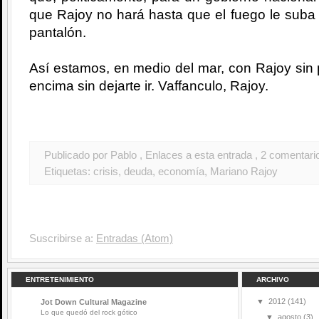
que Rajoy no hará hasta que el fuego le suba 
pantalón.
Así estamos, en medio del mar, con Rajoy sin p
encima sin dejarte ir. Vaffanculo, Rajoy.
Publicado por Pablo
, Enlaces a esta entrada
, 2 comentari
Etiquetas:
crisis
,
deuda
,
economía
,
Mariano Rajoy
Suscribirse a:
Entradas (Atom)
ENTRETENIMIENTO
ARCHIVO
▼
2012
(141)
Jot Down Cultural Magazine
Lo que quedó del rock gótico
▼
agosto
(3)