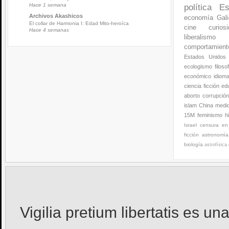
Hace 1 semana
política
Es
Archivos Akashicos
economía
Gali
El collar de Harmonia I: Edad Mito-heroíca
cine
curios
Hace 4 semanas
liberalismo
comportamien
Estados Unidos
ecologismo
filoso
económico
idiom
ciencia ficción
ed
aborto
corrupció
islam
China
medi
15M
feminismo
h
Israel
censura en 
ficción
astronomía
biología
astrofísica
Vigilia pretium libertatis
es una