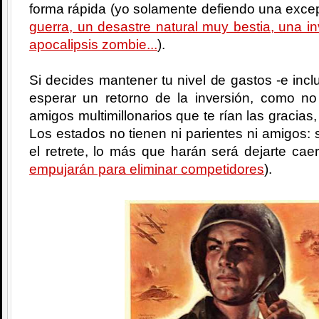
forma rápida (yo solamente defiendo una excep
guerra, un desastre natural muy bestia, una i
apocalipsis zombie...
).
Si decides mantener tu nivel de gastos -e incl
esperar un retorno de la inversión, como no
amigos multimillonarios que te rían las gracias,
Los estados no tienen ni parientes ni amigos: si
el retrete, lo más que harán será dejarte cae
empujarán para eliminar competidores
).