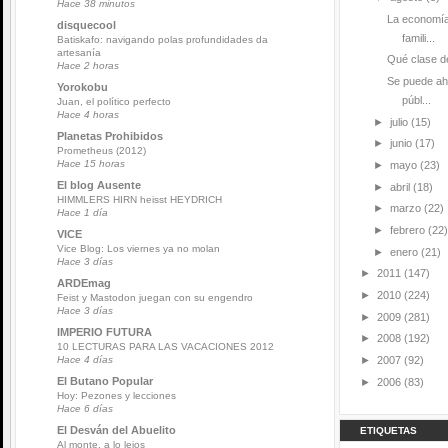
Hace 38 minutos
La economía
disquecool
famili...
Batiskafo: navigando polas profundidades da
artesanía
Qué clase de
Hace 2 horas
Se puede ah
Yorokobu
públ...
Juan, el político perfecto
Hace 4 horas
►
julio
(15)
Planetas Prohibidos
►
junio
(17)
Prometheus (2012)
Hace 15 horas
►
mayo
(23)
El blog Ausente
►
abril
(18)
HIMMLERS HIRN heisst HEYDRICH
►
marzo
(22)
Hace 1 día
►
febrero
(22)
VICE
Vice Blog: Los viernes ya no molan
►
enero
(21)
Hace 3 días
►
2011
(147)
ARDEmag
►
2010
(224)
Feist y Mastodon juegan con su engendro
Hace 3 días
►
2009
(281)
IMPERIO FUTURA
►
2008
(192)
10 LECTURAS PARA LAS VACACIONES 2012
►
2007
(92)
Hace 4 días
El Butano Popular
►
2006
(83)
Hoy: Pezones y lecciones
Hace 6 días
El Desván del Abuelito
ETIQUETAS
Al monte, a lo lejos