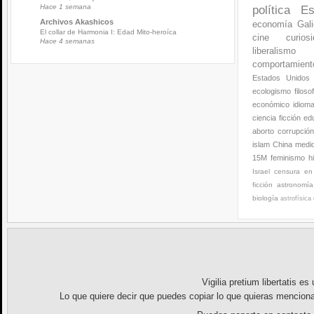
Hace 1 semana
política
Es
Archivos Akashicos
economía
Gali
El collar de Harmonia I: Edad Mito-heroíca
cine
curios
Hace 4 semanas
liberalismo
comportamien
Estados Unidos
ecologismo
filoso
económico
idiom
ciencia ficción
ed
aborto
corrupció
islam
China
medi
15M
feminismo
h
Israel
censura en 
ficción
astronomía
biología
astrofísica
Vigilia pretium libertatis
es u
Lo que quiere decir que puedes copiar lo que quieras menciona