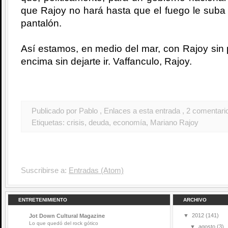
que Rajoy no hará hasta que el fuego le suba 
pantalón.
Así estamos, en medio del mar, con Rajoy sin p
encima sin dejarte ir. Vaffanculo, Rajoy.
Publicado por Pablo
, Enlaces a esta entrada
, 2 comentari
Etiquetas:
crisis
,
deuda
,
economía
,
Mariano Rajoy
Suscribirse a:
Entradas (Atom)
ENTRETENIMIENTO
ARCHIVO
▼
2012
(141)
Jot Down Cultural Magazine
Lo que quedó del rock gótico
▼
agosto
(3)