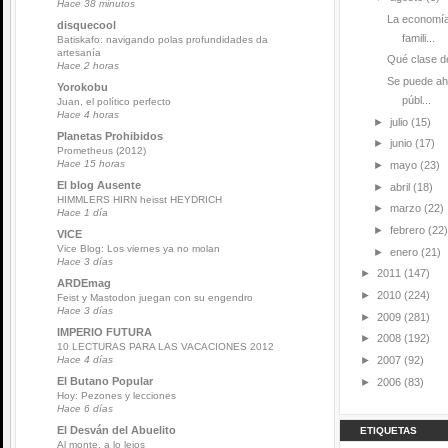
Hace 38 minutos
La economía
disquecool
famili...
Batiskafo: navigando polas profundidades da
artesanía
Qué clase de
Hace 2 horas
Se puede ah
Yorokobu
públ...
Juan, el político perfecto
Hace 4 horas
►
julio
(15)
Planetas Prohibidos
►
junio
(17)
Prometheus (2012)
Hace 15 horas
►
mayo
(23)
El blog Ausente
►
abril
(18)
HIMMLERS HIRN heisst HEYDRICH
►
marzo
(22)
Hace 1 día
►
febrero
(22)
VICE
Vice Blog: Los viernes ya no molan
►
enero
(21)
Hace 3 días
►
2011
(147)
ARDEmag
►
2010
(224)
Feist y Mastodon juegan con su engendro
Hace 3 días
►
2009
(281)
IMPERIO FUTURA
►
2008
(192)
10 LECTURAS PARA LAS VACACIONES 2012
►
2007
(92)
Hace 4 días
El Butano Popular
►
2006
(83)
Hoy: Pezones y lecciones
Hace 6 días
El Desván del Abuelito
ETIQUETAS
Al monte, a lo lejos