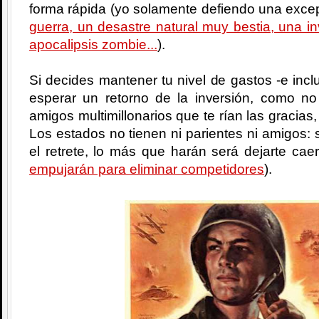
forma rápida (yo solamente defiendo una excep
guerra, un desastre natural muy bestia, una i
apocalipsis zombie...
).
Si decides mantener tu nivel de gastos -e incl
esperar un retorno de la inversión, como no
amigos multimillonarios que te rían las gracias,
Los estados no tienen ni parientes ni amigos: si
el retrete, lo más que harán será dejarte cae
empujarán para eliminar competidores
).