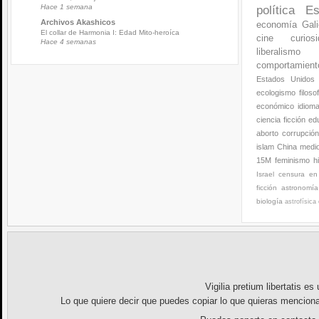
Hace 1 semana
política
Es
Archivos Akashicos
economía
Gali
El collar de Harmonia I: Edad Mito-heroíca
cine
curios
Hace 4 semanas
liberalismo
comportamien
Estados Unidos
ecologismo
filoso
económico
idiom
ciencia ficción
ed
aborto
corrupció
islam
China
medi
15M
feminismo
h
Israel
censura en 
ficción
astronomía
biología
astrofísica
Vigilia pretium libertatis
es u
Lo que quiere decir que puedes copiar lo que quieras menciona