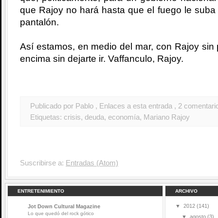
que Rajoy no hará hasta que el fuego le suba 
pantalón.
Así estamos, en medio del mar, con Rajoy sin p
encima sin dejarte ir. Vaffanculo, Rajoy.
Publicado por Pablo
, Enlaces a esta entrada
, 2 comentari
Etiquetas:
crisis
,
deuda
,
economía
,
Mariano Rajoy
Suscribirse a:
Entradas (Atom)
ENTRETENIMIENTO
ARCHIVO
▼
2012
(141)
Jot Down Cultural Magazine
Lo que quedó del rock gótico
▼
agosto
(3)