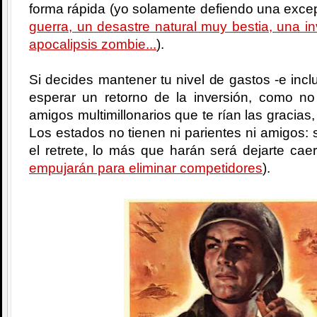
forma rápida (yo solamente defiendo una excep
guerra, un desastre natural muy bestia, una i
apocalipsis zombie...
).
Si decides mantener tu nivel de gastos -e incl
esperar un retorno de la inversión, como no
amigos multimillonarios que te rían las gracias,
Los estados no tienen ni parientes ni amigos: si
el retrete, lo más que harán será dejarte cae
empujarán para eliminar competidores
).