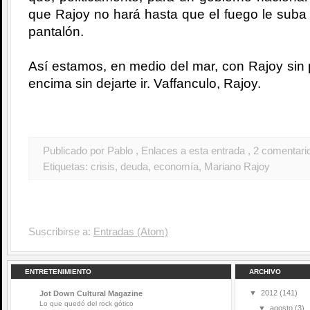
que Rajoy no hará hasta que el fuego le suba 
pantalón.
Así estamos, en medio del mar, con Rajoy sin p
encima sin dejarte ir. Vaffanculo, Rajoy.
Publicado por Pablo
, Enlaces a esta entrada
, 2 comentari
Etiquetas:
crisis
,
deuda
,
economía
,
Mariano Rajoy
Suscribirse a:
Entradas (Atom)
ENTRETENIMIENTO
ARCHIVO
▼
2012
(141)
Jot Down Cultural Magazine
Lo que quedó del rock gótico
▼
agosto
(3)