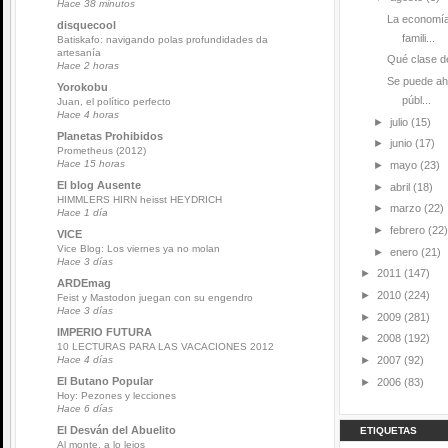
Hace 38 minutos
La economía
disquecool
famili...
Batiskafo: navigando polas profundidades da
artesanía
Qué clase de
Hace 2 horas
Se puede ah
Yorokobu
públ...
Juan, el político perfecto
Hace 4 horas
►
julio
(15)
Planetas Prohibidos
►
junio
(17)
Prometheus (2012)
Hace 15 horas
►
mayo
(23)
El blog Ausente
►
abril
(18)
HIMMLERS HIRN heisst HEYDRICH
►
marzo
(22)
Hace 1 día
►
febrero
(22)
VICE
Vice Blog: Los viernes ya no molan
►
enero
(21)
Hace 3 días
►
2011
(147)
ARDEmag
►
2010
(224)
Feist y Mastodon juegan con su engendro
Hace 3 días
►
2009
(281)
IMPERIO FUTURA
►
2008
(192)
10 LECTURAS PARA LAS VACACIONES 2012
►
2007
(92)
Hace 4 días
El Butano Popular
►
2006
(83)
Hoy: Pezones y lecciones
Hace 6 días
El Desván del Abuelito
ETIQUETAS
Al monte, a lo lejos