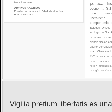
Hace 1 semana
política
Es
Archivos Akashicos
economía
Gali
El collar de Harmonia I: Edad Mito-heroíca
cine
curios
Hace 4 semanas
liberalismo
comportamien
Estados Unidos
ecologismo
filoso
económico
idiom
ciencia ficción
ed
aborto
corrupció
islam
China
medi
15M
feminismo
h
Israel
censura en 
ficción
astronomía
biología
astrofísica
Vigilia pretium libertatis
es una