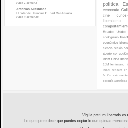
Hace 1 semana
política
Es
Archivos Akashicos
economía
Gali
El collar de Harmonia I: Edad Mito-heroíca
cine
curios
Hace 4 semanas
liberalismo
comportamien
Estados Unidos
ecologismo
filoso
económico
idiom
ciencia ficción
ed
aborto
corrupció
islam
China
medi
15M
feminismo
h
Israel
censura en 
ficción
astronomía
biología
astrofísica
Vigilia pretium libertatis
es u
Lo que quiere decir que puedes copiar lo que quieras menciona