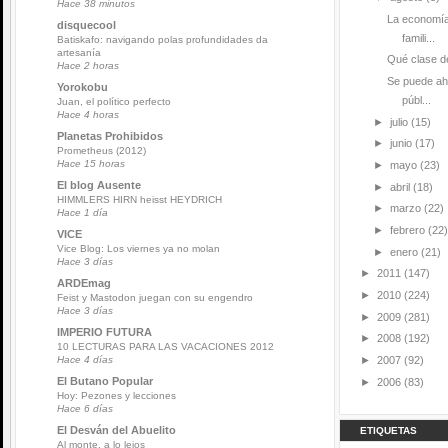
Hace 38 minutos
La economía
disquecool
famili...
Batiskafo: navigando polas profundidades da
artesanía
Qué clase de
Hace 2 horas
Se puede ah
Yorokobu
públ...
Juan, el político perfecto
Hace 4 horas
►
julio
(15)
Planetas Prohibidos
►
junio
(17)
Prometheus (2012)
Hace 15 horas
►
mayo
(23)
El blog Ausente
►
abril
(18)
HIMMLERS HIRN heisst HEYDRICH
►
marzo
(22)
Hace 1 día
►
febrero
(22)
VICE
Vice Blog: Los viernes ya no molan
►
enero
(21)
Hace 3 días
►
2011
(147)
ARDEmag
►
2010
(224)
Feist y Mastodon juegan con su engendro
Hace 3 días
►
2009
(281)
IMPERIO FUTURA
►
2008
(192)
10 LECTURAS PARA LAS VACACIONES 2012
►
2007
(92)
Hace 4 días
El Butano Popular
►
2006
(83)
Hoy: Pezones y lecciones
Hace 6 días
El Desván del Abuelito
ETIQUETAS
Al monte, a lo lejos