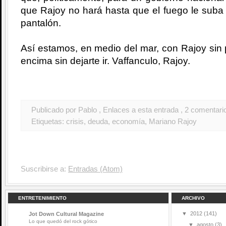
que Rajoy no hará hasta que el fuego le suba 
pantalón.
Así estamos, en medio del mar, con Rajoy sin p
encima sin dejarte ir. Vaffanculo, Rajoy.
Publicado por Pablo
, Enlaces a esta entrada
, 2 comentari
Etiquetas:
crisis
,
deuda
,
economía
,
Mariano Rajoy
Suscribirse a:
Entradas (Atom)
ENTRETENIMIENTO
ARCHIVO
▼
2012
(141)
Jot Down Cultural Magazine
Lo que quedó del rock gótico
▼
agosto
(3)