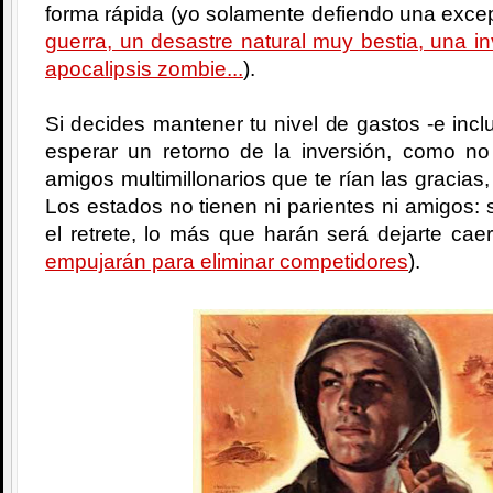
forma rápida (yo solamente defiendo una excep
guerra, un desastre natural muy bestia, una i
apocalipsis zombie...
).
Si decides mantener tu nivel de gastos -e incl
esperar un retorno de la inversión, como no
amigos multimillonarios que te rían las gracias,
Los estados no tienen ni parientes ni amigos: si
el retrete, lo más que harán será dejarte cae
empujarán para eliminar competidores
).