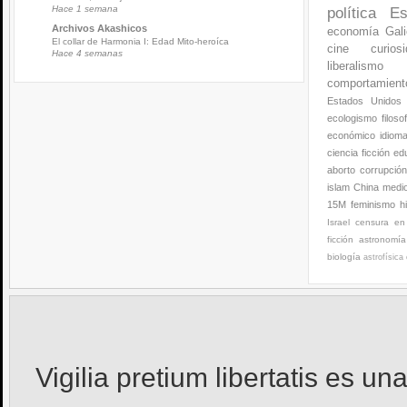
Hace 1 semana
política
Es
Archivos Akashicos
economía
Gali
El collar de Harmonia I: Edad Mito-heroíca
cine
curios
Hace 4 semanas
liberalismo
comportamien
Estados Unidos
ecologismo
filoso
económico
idiom
ciencia ficción
ed
aborto
corrupció
islam
China
medi
15M
feminismo
h
Israel
censura en 
ficción
astronomía
biología
astrofísica
Vigilia pretium libertatis
es una