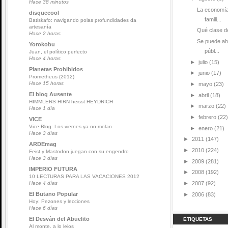
Hace 38 minutos
La economía
disquecool
famili...
Batiskafo: navigando polas profundidades da
artesanía
Qué clase de
Hace 2 horas
Se puede ah
Yorokobu
públ...
Juan, el político perfecto
Hace 4 horas
►
julio
(15)
Planetas Prohibidos
►
junio
(17)
Prometheus (2012)
Hace 15 horas
►
mayo
(23)
El blog Ausente
►
abril
(18)
HIMMLERS HIRN heisst HEYDRICH
►
marzo
(22)
Hace 1 día
►
febrero
(22)
VICE
Vice Blog: Los viernes ya no molan
►
enero
(21)
Hace 3 días
►
2011
(147)
ARDEmag
►
2010
(224)
Feist y Mastodon juegan con su engendro
Hace 3 días
►
2009
(281)
IMPERIO FUTURA
►
2008
(192)
10 LECTURAS PARA LAS VACACIONES 2012
►
2007
(92)
Hace 4 días
El Butano Popular
►
2006
(83)
Hoy: Pezones y lecciones
Hace 6 días
El Desván del Abuelito
ETIQUETAS
Al monte, a lo lejos