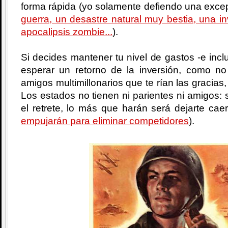
forma rápida (yo solamente defiendo una excep
guerra, un desastre natural muy bestia, una i
apocalipsis zombie...
).
Si decides mantener tu nivel de gastos -e incl
esperar un retorno de la inversión, como no
amigos multimillonarios que te rían las gracias,
Los estados no tienen ni parientes ni amigos: si
el retrete, lo más que harán será dejarte cae
empujarán para eliminar competidores
).