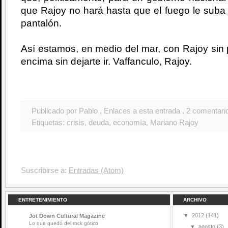
que Rajoy no hará hasta que el fuego le suba 
pantalón.
Así estamos, en medio del mar, con Rajoy sin p
encima sin dejarte ir. Vaffanculo, Rajoy.
Publicado por Pablo
, Enlaces a esta entrada
, 2 comentari
Etiquetas:
crisis
,
deuda
,
economía
,
Mariano Rajoy
Suscribirse a:
Entradas (Atom)
ENTRETENIMIENTO
ARCHIVO
▼
2012
(141)
Jot Down Cultural Magazine
Lo que quedó del rock gótico
▼
agosto
(3)