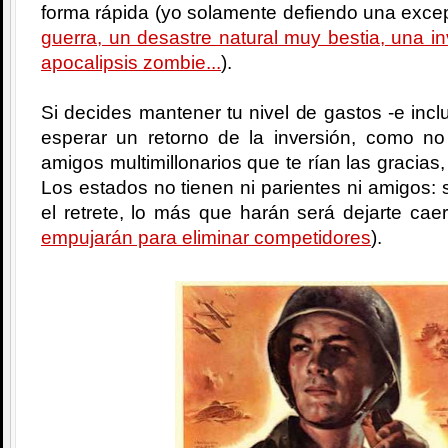
forma rápida (yo solamente defiendo una excep
guerra, un desastre natural muy bestia, una i
apocalipsis zombie...
).
Si decides mantener tu nivel de gastos -e incl
esperar un retorno de la inversión, como no
amigos multimillonarios que te rían las gracias,
Los estados no tienen ni parientes ni amigos: si
el retrete, lo más que harán será dejarte cae
empujarán para eliminar competidores
).