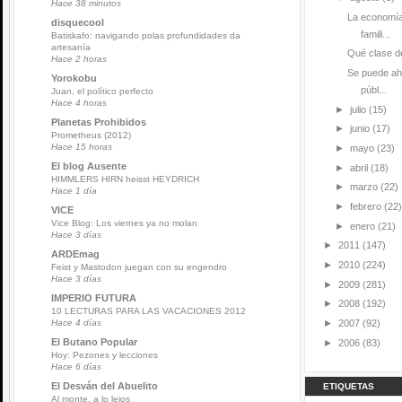
Hace 38 minutos
La economía
disquecool
famili...
Batiskafo: navigando polas profundidades da
artesanía
Qué clase de
Hace 2 horas
Se puede ah
Yorokobu
públ...
Juan, el político perfecto
Hace 4 horas
►
julio
(15)
Planetas Prohibidos
►
junio
(17)
Prometheus (2012)
Hace 15 horas
►
mayo
(23)
El blog Ausente
►
abril
(18)
HIMMLERS HIRN heisst HEYDRICH
►
marzo
(22)
Hace 1 día
►
febrero
(22)
VICE
Vice Blog: Los viernes ya no molan
►
enero
(21)
Hace 3 días
►
2011
(147)
ARDEmag
►
2010
(224)
Feist y Mastodon juegan con su engendro
Hace 3 días
►
2009
(281)
IMPERIO FUTURA
►
2008
(192)
10 LECTURAS PARA LAS VACACIONES 2012
►
2007
(92)
Hace 4 días
El Butano Popular
►
2006
(83)
Hoy: Pezones y lecciones
Hace 6 días
El Desván del Abuelito
ETIQUETAS
Al monte, a lo lejos