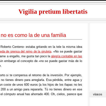
Vigilia pretium libertatis
no es como la de una familia
Roberto Centeno- estaba gritando en la tele la misma idea
ueda de prensa del reino de la piruleta
. «No se puede gastar
llame a engaño, me gusta tan poco la
alegría contable en las
in embargo el concepto de «no se puede gastar más de lo
e.
orto si te compensa el retorno de la inversión. Por ejemplo,
 no tienes dinero para arreglarla. Esa pérdida, entre agua y
n coste de unos 600 euros (a los hijos de los ñapas no les
 200 a un amigo para repararla. Tú no tienes dinero en ese
 el cómputo anual has ahorrado 400. Oh, cielos, parece que
VÍDEOS