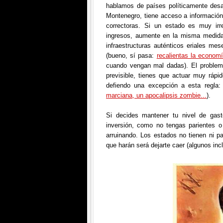
hablamos de países políticamente desa
Montenegro, tiene acceso a información
correctoras. Si un estado es muy ir
ingresos, aumente en la misma medida
infraestructuras auténticos eriales mes
(bueno, sí pasa:
recalientas la economí
cuando vengan mal dadas). El problem
previsible, tienes que actuar muy ráp
defiendo una excepción a esta regla
marciana, un apocalipsis zombie...
).
Si decides mantener tu nivel de gast
inversión, como no tengas parientes o 
arruinando. Los estados no tienen ni par
que harán será dejarte caer (algunos in