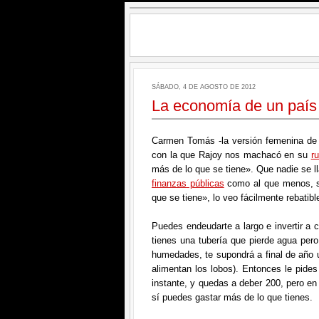
SÁBADO, 4 DE AGOSTO DE 2012
La economía de un país 
Carmen Tomás -la versión femenina de 
con la que Rajoy nos machacó en su
r
más de lo que se tiene». Que nadie se 
finanzas públicas
como al que menos, s
que se tiene», lo veo fácilmente rebatibl
Puedes endeudarte a largo e invertir a c
tienes una tubería que pierde agua pero
humedades, te supondrá a final de año u
alimentan los lobos). Entonces le pides
instante, y quedas a deber 200, pero en
sí puedes gastar más de lo que tienes.