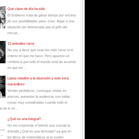
Qué clase de día ha sido
El Gobierno trata de ganar tiempo por encima
de sus posibilidades para -creo- llegar a una
situación tan deteriorada que el grifo del
rescat...
10 animales raros
No voy a decir que sean los más raros ni el
criterio en que me baso. Pero apuesto un
céntimo a que todo el mundo está de acuerdo
en que los ...
Llama rebelión a la disensión y todo será
maravilloso
Vender periódicos, conseguir visitas en
internet, aumentar la audiencia, son todas
cosas muy complicadas cuando todo el
 de lo mi...
¿Qué es una integral?
No me sorprende el interés que suscita la
entrada ¿Qué es una derivada? ya que en
los libros de matemáticas te lo suelen