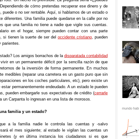
 Dependiendo de cómo pretendas recuperar ese dinero y de
n, puede o no ser rentable. Aquí, si hablamos de un estado o
 diferentes. Una familia puede quedarse en la calle por no
s que una familia no tiene a nadie que vigile sus cuentas.
lario en el hogar, siempre pueden contar con una parte
 si tienen la suerte de ser del
occidente cristiano
, pueden
y parientes.
 estado? Los amigos borrachos de la
disparatada contabilidad
ivir en un permanente déficit por la sencilla razón de que
 retornos de la inversión de forma permanente. En muchos
e medibles (reparar una carretera es un gasto puro que sin
paraciones en los coches particulares, etc), pero existe un
e estar permanentemente endeudado. A un estado le pueden
ás, pueden embargarle sus expectativas de crédito (
cerrarle
 a un Carpanta lo ingresan en una lista de morosos.
mundo habla
 una familia y un estado?
que a la familia nadie le controla las cuentas y -salvo
sará el mes siguiente; al estado le vigilan las cuentas un
inetes (y en última instancia los ciudadanos si es que