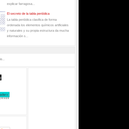
explicar farragosa...
El secreto de la tabla periódica
La tabla periódica clasifica de forma
ordenada los elementos químicos artificiales
y naturales y su propia estructura da mucha
información s...
o...