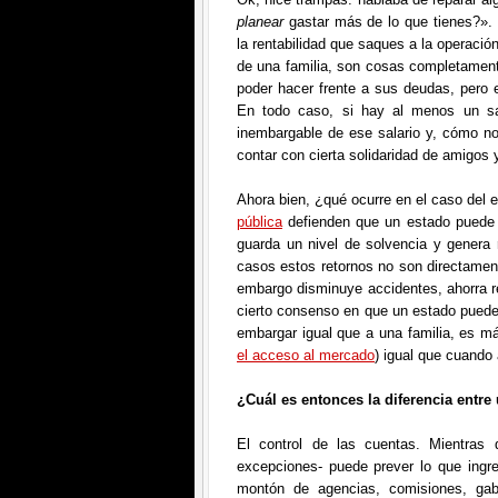
planear
gastar más de lo que tienes?».
la rentabilidad que saques a la operació
de una familia, son cosas completamente
poder hacer frente a sus deudas, pero e
En todo caso, si hay al menos un sa
inembargable de ese salario y, cómo no,
contar con cierta solidaridad de amigos 
Ahora bien, ¿qué ocurre en el caso del
pública
defienden que un estado puede v
guarda un nivel de solvencia y genera
casos estos retornos no son directament
embargo disminuye accidentes, ahorra re
cierto consenso en que un estado pued
embargar igual que a una familia, es m
el acceso al mercado
) igual que cuando
¿Cuál es entonces la diferencia entre
El control de las cuentas. Mientras 
excepciones- puede prever lo que ingre
montón de agencias, comisiones, gab