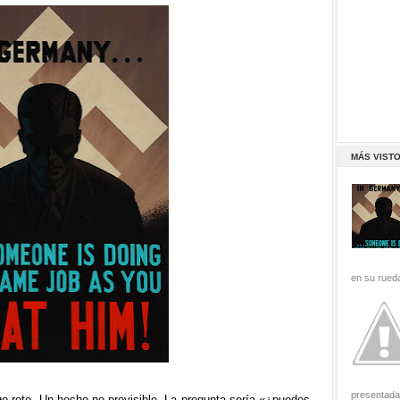
MÁS VIST
en su rueda
presentada 
go roto. Un hecho no previsible. La pregunta sería «¿puedes