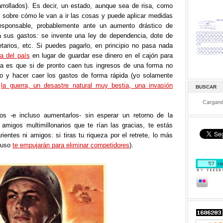
rrollados). Es decir, un estado, aunque sea de risa, como
 sobre cómo le van a ir las cosas y puede aplicar medidas
responsable, probablemente ante un aumento drástico de
 sus gastos: se invente una ley de dependencia, dote de
etarios, etc. Si puedes pagarlo, en principio no pasa nada
a del país
en lugar de guardar ese dinero en el cajón para
a es que si de pronto caen tus ingresos de una forma no
ido y hacer caer los gastos de forma rápida (yo solamente
:
la guerra, un desastre natural muy bestia, una invasión
BUSCAR
Cargand
os -e incluso aumentarlos- sin esperar un retorno de la
amigos multimillonarios que te rían las gracias, te estás
ientes ni amigos: si tiras tu riqueza por el retrete, lo más
cluso
te empujarán para eliminar competidores
).