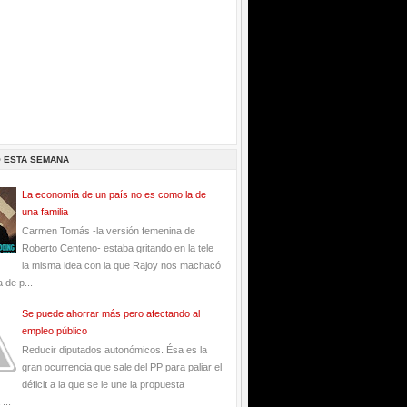
O ESTA SEMANA
La economía de un país no es como la de
una familia
Carmen Tomás -la versión femenina de
Roberto Centeno- estaba gritando en la tele
la misma idea con la que Rajoy nos machacó
 de p...
Se puede ahorrar más pero afectando al
empleo público
Reducir diputados autonómicos. Ésa es la
gran ocurrencia que sale del PP para paliar el
déficit a la que se le une la propuesta
...