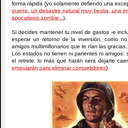
forma rápida (yo solamente defiendo una excep
guerra, un desastre natural muy bestia, una i
apocalipsis zombie...
).
Si decides mantener tu nivel de gastos -e incl
esperar un retorno de la inversión, como no
amigos multimillonarios que te rían las gracias,
Los estados no tienen ni parientes ni amigos: si
el retrete, lo más que harán será dejarte cae
empujarán para eliminar competidores
).