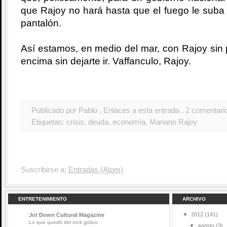
que Rajoy no hará hasta que el fuego le suba 
pantalón.
Así estamos, en medio del mar, con Rajoy sin p
encima sin dejarte ir. Vaffanculo, Rajoy.
Publicado por Pablo
, Enlaces a esta entrada
, 2 comentari
Etiquetas:
crisis
,
deuda
,
economía
,
Mariano Rajoy
Suscribirse a:
Entradas (Atom)
ENTRETENIMIENTO
ARCHIVO
▼
2012
(141)
Jot Down Cultural Magazine
Lo que quedó del rock gótico
▼
agosto
(3)