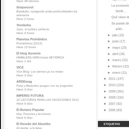
Hace 38 minutos
La economía
disquecool
famili...
Batiskafo: navigando polas profundidades da
artesanía
Qué clase de
Hace 2 horas
Se puede ah
Yorokobu
públ...
Juan, el político perfecto
Hace 4 horas
►
julio
(15)
Planetas Prohibidos
►
junio
(17)
Prometheus (2012)
Hace 15 horas
►
mayo
(23)
El blog Ausente
►
abril
(18)
HIMMLERS HIRN heisst HEYDRICH
►
marzo
(22)
Hace 1 día
►
febrero
(22)
VICE
Vice Blog: Los viernes ya no molan
►
enero
(21)
Hace 3 días
►
2011
(147)
ARDEmag
►
2010
(224)
Feist y Mastodon juegan con su engendro
Hace 3 días
►
2009
(281)
IMPERIO FUTURA
►
2008
(192)
10 LECTURAS PARA LAS VACACIONES 2012
►
2007
(92)
Hace 4 días
El Butano Popular
►
2006
(83)
Hoy: Pezones y lecciones
Hace 6 días
El Desván del Abuelito
ETIQUETAS
Al monte, a lo lejos