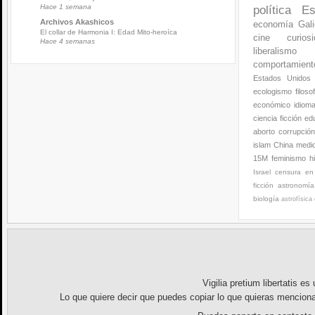
Hace 1 semana
política
Es
Archivos Akashicos
economía
Gali
El collar de Harmonia I: Edad Mito-heroíca
cine
curios
Hace 4 semanas
liberalismo
comportamien
Estados Unidos
ecologismo
filoso
económico
idiom
ciencia ficción
ed
aborto
corrupció
islam
China
medi
15M
feminismo
h
Israel
censura en 
ficción
astronomía
biología
astrofísica
Vigilia pretium libertatis
es u
Lo que quiere decir que puedes copiar lo que quieras menciona