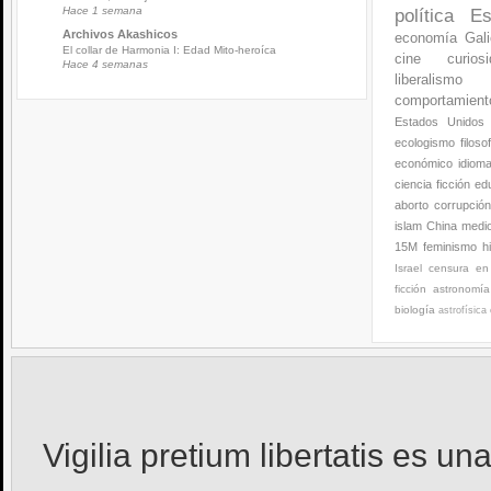
Hace 1 semana
política
Es
Archivos Akashicos
economía
Gali
El collar de Harmonia I: Edad Mito-heroíca
cine
curios
Hace 4 semanas
liberalismo
comportamien
Estados Unidos
ecologismo
filoso
económico
idiom
ciencia ficción
ed
aborto
corrupció
islam
China
medi
15M
feminismo
h
Israel
censura en 
ficción
astronomía
biología
astrofísica
Vigilia pretium libertatis
es una