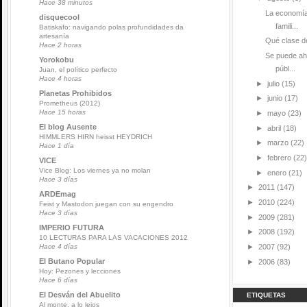
Hace 38 minutos
La economía
disquecool
famili...
Batiskafo: navigando polas profundidades da
artesanía
Qué clase de
Hace 2 horas
Se puede ah
Yorokobu
públ...
Juan, el político perfecto
Hace 4 horas
►
julio
(15)
Planetas Prohibidos
►
junio
(17)
Prometheus (2012)
Hace 15 horas
►
mayo
(23)
El blog Ausente
►
abril
(18)
HIMMLERS HIRN heisst HEYDRICH
►
marzo
(22)
Hace 1 día
►
febrero
(22)
VICE
Vice Blog: Los viernes ya no molan
►
enero
(21)
Hace 3 días
►
2011
(147)
ARDEmag
►
2010
(224)
Feist y Mastodon juegan con su engendro
Hace 3 días
►
2009
(281)
IMPERIO FUTURA
►
2008
(192)
10 LECTURAS PARA LAS VACACIONES 2012
►
2007
(92)
Hace 4 días
El Butano Popular
►
2006
(83)
Hoy: Pezones y lecciones
Hace 6 días
El Desván del Abuelito
ETIQUETAS
Al monte, a lo lejos