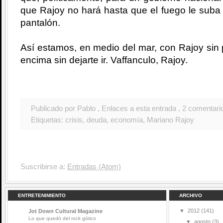
que Rajoy no hará hasta que el fuego le suba 
pantalón.
Así estamos, en medio del mar, con Rajoy sin p
encima sin dejarte ir. Vaffanculo, Rajoy.
Publicado por Pablo
, Enlaces a esta entrada
, 2 comentari
Etiquetas:
crisis
,
deuda
,
economía
,
Mariano Rajoy
Suscribirse a:
Entradas (Atom)
ENTRETENIMIENTO
ARCHIVO
▼
2012
(141)
Jot Down Cultural Magazine
Lo que quedó del rock gótico
▼
agosto
(3)