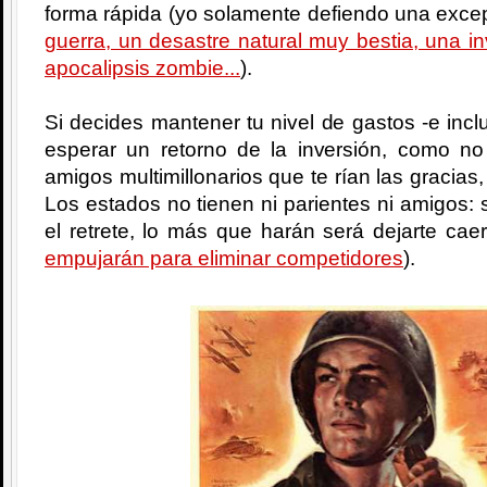
forma rápida (yo solamente defiendo una excep
guerra, un desastre natural muy bestia, una i
apocalipsis zombie...
).
Si decides mantener tu nivel de gastos -e incl
esperar un retorno de la inversión, como no
amigos multimillonarios que te rían las gracias,
Los estados no tienen ni parientes ni amigos: si
el retrete, lo más que harán será dejarte cae
empujarán para eliminar competidores
).