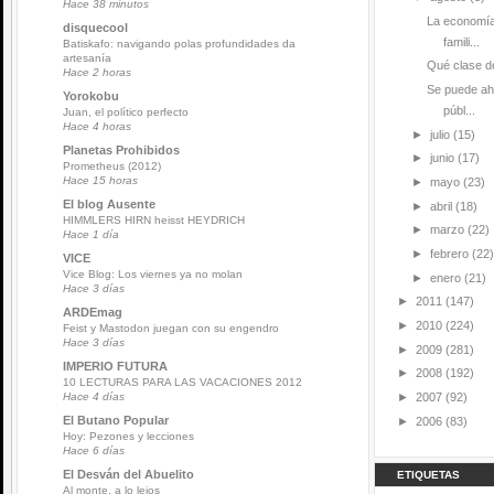
Hace 38 minutos
La economía
disquecool
famili...
Batiskafo: navigando polas profundidades da
artesanía
Qué clase de
Hace 2 horas
Se puede ah
Yorokobu
públ...
Juan, el político perfecto
Hace 4 horas
►
julio
(15)
Planetas Prohibidos
►
junio
(17)
Prometheus (2012)
Hace 15 horas
►
mayo
(23)
El blog Ausente
►
abril
(18)
HIMMLERS HIRN heisst HEYDRICH
►
marzo
(22)
Hace 1 día
►
febrero
(22)
VICE
Vice Blog: Los viernes ya no molan
►
enero
(21)
Hace 3 días
►
2011
(147)
ARDEmag
►
2010
(224)
Feist y Mastodon juegan con su engendro
Hace 3 días
►
2009
(281)
IMPERIO FUTURA
►
2008
(192)
10 LECTURAS PARA LAS VACACIONES 2012
►
2007
(92)
Hace 4 días
El Butano Popular
►
2006
(83)
Hoy: Pezones y lecciones
Hace 6 días
El Desván del Abuelito
ETIQUETAS
Al monte, a lo lejos