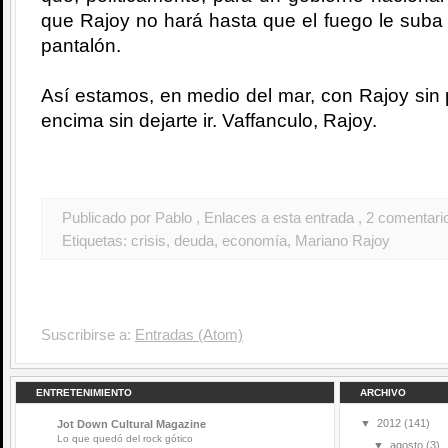
que Rajoy no hará hasta que el fuego le suba 
pantalón.
Así estamos, en medio del mar, con Rajoy sin p
encima sin dejarte ir. Vaffanculo, Rajoy.
Publicado por Pablo
, Enlaces a esta entrada
, 2 comentari
Etiquetas:
crisis
,
deuda
,
economía
,
Mariano Rajoy
Suscribirse a:
Entradas (Atom)
ENTRETENIMIENTO
ARCHIVO
▼
2012
(141)
Jot Down Cultural Magazine
Lo que quedó del rock gótico
▼
agosto
(3)