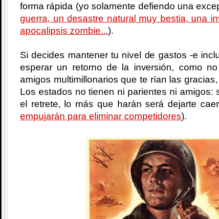
forma rápida (yo solamente defiendo una excep
guerra, un desastre natural muy bestia, una i
apocalipsis zombie...
).
Si decides mantener tu nivel de gastos -e incl
esperar un retorno de la inversión, como no
amigos multimillonarios que te rían las gracias,
Los estados no tienen ni parientes ni amigos: si
el retrete, lo más que harán será dejarte cae
empujarán para eliminar competidores
).