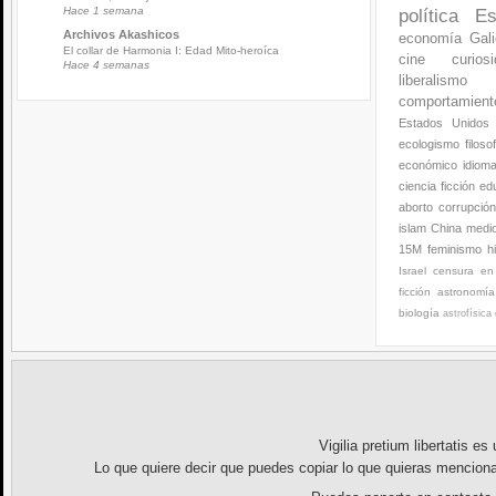
Hace 1 semana
política
Es
Archivos Akashicos
economía
Gali
El collar de Harmonia I: Edad Mito-heroíca
cine
curios
Hace 4 semanas
liberalismo
comportamien
Estados Unidos
ecologismo
filoso
económico
idiom
ciencia ficción
ed
aborto
corrupció
islam
China
medi
15M
feminismo
h
Israel
censura en 
ficción
astronomía
biología
astrofísica
Vigilia pretium libertatis
es u
Lo que quiere decir que puedes copiar lo que quieras menciona