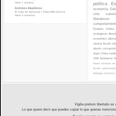
Hace 1 semana
política
Es
Archivos Akashicos
economía
Gali
El collar de Harmonia I: Edad Mito-heroíca
cine
curios
Hace 4 semanas
liberalismo
comportamien
Estados Unidos
ecologismo
filoso
económico
idiom
ciencia ficción
ed
aborto
corrupció
islam
China
medi
15M
feminismo
h
Israel
censura en 
ficción
astronomía
biología
astrofísica
Vigilia pretium libertatis
es u
Lo que quiere decir que puedes copiar lo que quieras menciona