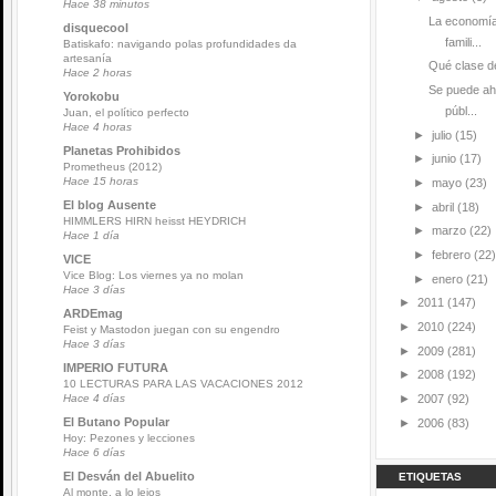
Hace 38 minutos
La economía
disquecool
famili...
Batiskafo: navigando polas profundidades da
artesanía
Qué clase de
Hace 2 horas
Se puede ah
Yorokobu
públ...
Juan, el político perfecto
Hace 4 horas
►
julio
(15)
Planetas Prohibidos
►
junio
(17)
Prometheus (2012)
Hace 15 horas
►
mayo
(23)
El blog Ausente
►
abril
(18)
HIMMLERS HIRN heisst HEYDRICH
►
marzo
(22)
Hace 1 día
►
febrero
(22)
VICE
Vice Blog: Los viernes ya no molan
►
enero
(21)
Hace 3 días
►
2011
(147)
ARDEmag
►
2010
(224)
Feist y Mastodon juegan con su engendro
Hace 3 días
►
2009
(281)
IMPERIO FUTURA
►
2008
(192)
10 LECTURAS PARA LAS VACACIONES 2012
►
2007
(92)
Hace 4 días
El Butano Popular
►
2006
(83)
Hoy: Pezones y lecciones
Hace 6 días
El Desván del Abuelito
ETIQUETAS
Al monte, a lo lejos