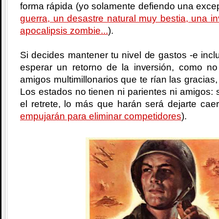
forma rápida (yo solamente defiendo una excep
guerra, un desastre natural muy bestia, una i
apocalipsis zombie...
).
Si decides mantener tu nivel de gastos -e incl
esperar un retorno de la inversión, como no
amigos multimillonarios que te rían las gracias,
Los estados no tienen ni parientes ni amigos: si
el retrete, lo más que harán será dejarte cae
empujarán para eliminar competidores
).