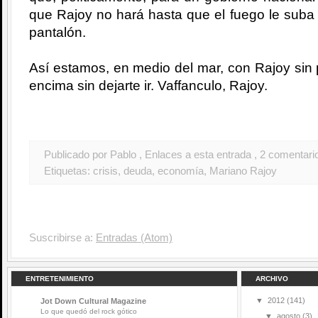
que Rajoy no hará hasta que el fuego le suba 
pantalón.
Así estamos, en medio del mar, con Rajoy sin p
encima sin dejarte ir. Vaffanculo, Rajoy.
Publicado por Pablo
, Enlaces a esta entrada
, 2 comentari
Etiquetas:
crisis
,
deuda
,
economía
,
Mariano Rajoy
Suscribirse a:
Entradas (Atom)
ENTRETENIMIENTO
ARCHIVO
▼
2012
(141)
Jot Down Cultural Magazine
Lo que quedó del rock gótico
▼
agosto
(3)